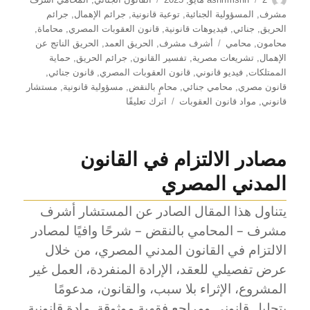
في
مشرف
,
المسؤولية الجنائية
,
توعية قانونية
,
جرائم الإهمال
,
جرائم
الحريق
,
جنائي
,
فيديوهات قانونية
,
قانون العقوبات المصري
,
محاماة
,
الوسوم
محامون
,
محامي
أشرف مشرف
,
الحريق العمد
,
الحريق الناتج عن
الإهمال
,
تشريعات مصرية
,
تفسير القانون
,
جرائم الحريق
,
حماية
الممتلكات
,
فيديو قانوني
,
قانون العقوبات المصري
,
قانون جنائي
,
قانون مصري
,
محامي جنائي
,
محامٍ بالنقض
,
مسؤولية قانونية
,
مستشار
على
قانوني
,
مواد قانون العقوبات
اترك تعليقًا
العقوبات
القانونية
في
مصادر الالتزام في القانون
جرائم
الحريق:
المدني المصري
متى
تتحول
يتناول هذا المقال الصادر عن المستشار أشرف
النار
مشرف – المحامي بالنقض – شرحًا وافيًا لمصادر
إلى
جريمة؟
الالتزام في القانون المدني المصري، من خلال
عرض تفصيلي للعقد، الإرادة المنفردة، العمل غير
المشروع، الإثراء بلا سبب، والقانون، مدعومًا
بتحليل قانوني ومراجع فقهية موثوقة. مادة قانونية