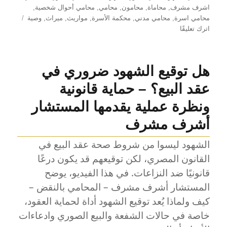
اشرف مشرف
,
محاماة
,
محامون
,
محامي
,
محامي أحوال شخصية
,
محامي اسرة
,
محامي مدني
,
محكمة الأسرة
,
مواريث
,
ميراث
,
وصية
على
اترك تعليقًا
الإجراءات
القانونية
التي
هل توقيع الشهود ضروري في
وردت
في
عقد البيع؟ – حماية قانونية
مسلسل
تحت
ونظرة عملية يقدمها المستشار
الوصاية
أشرف مشرف
–
لقاء
الشهود ليسوا من شروط صحة عقد البيع في
تلفزيوني
مع
القانون المصري، لكن توقيعهم قد يكون درعًا
المحامي
قانونيًا ضد النزاعات. في هذا الفيديو، يوضح
اشرف
المستشار أشرف مشرف – المحامي بالنقض –
مشرف
كيف ولماذا يُعد توقيع الشهود أداة لحماية العقود،
خاصة في حالات الشفعة والبيع الصوري وادعاءات