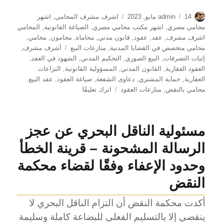
الكاتب
نُشرت
التصنيفات
14 مايو, 2023
admin
اشرف مشرف المحامي
,
اشهر
في
محامي مصري
,
اشهر مكتب محامي مصري
,
الصياغة القانونية
,
المحامي
اشرف مشرف
,
عقد
,
عقود
,
قانون مدني
,
محاماة
,
محامون
,
محامي
,
الوسوم
محامي متخصص في القضايا المدنية
,
منازعات البيع
أشرف مشرف
,
إثبات التصرفات
,
البيع الصوري
,
التحكيم المدني
,
الشهود في العقد
,
العقود العقارية
,
القانون المدني
,
المسؤولية القانونية
,
النزاعات
العقارية
,
حماية المشتري
,
دعاوى الشفعة
,
صياغة العقود
,
عقد البيع
,
على
محامي بالنقض
,
منازعات العقود
اترك تعليقًا
هل
توقيع
الشهود
مسئولية الناقل البحري عن عجز
ضروري
في
الرسالة المشحونة – قرينة الخطأ
عقد
البيع؟
وحدود الإعفاء وفقًا لقضاء محكمة
–
النقض
حماية
قانونية
أكدت محكمة النقض أن التزام الناقل البحري لا
ونظرة
عملية
ينقضي إلا بالتسليم الفعلي للبضاعة كاملة وسليمة