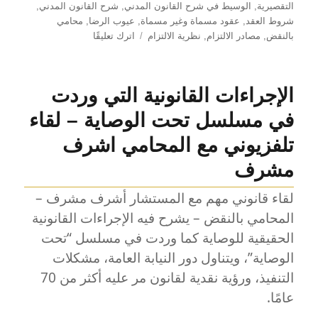
التقصيرية
,
الوسيط في شرح القانون المدني
,
شرح القانون المدني
,
شروط العقد
,
عقود مسماة وغير مسماة
,
عيوب الرضا
,
محامي
على
بالنقض
,
مصادر الالتزام
,
نظرية الالتزام
اترك تعليقًا
مصادر
الالتزام
في
الإجراءات القانونية التي وردت
القانون
المدني
في مسلسل تحت الوصاية – لقاء
المصري
تلفزيوني مع المحامي اشرف
مشرف
لقاء قانوني مهم مع المستشار أشرف مشرف –
المحامي بالنقض – يشرح فيه الإجراءات القانونية
الحقيقية للوصاية كما وردت في مسلسل “تحت
الوصاية”، ويتناول دور النيابة العامة، مشكلات
التنفيذ، ورؤية نقدية لقانون مر عليه أكثر من 70
عامًا.