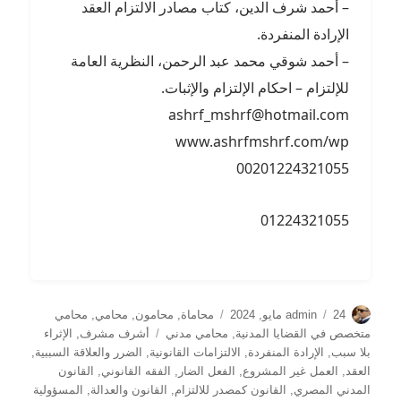
– أحمد شرف الدين، كتاب مصادر الالتزام العقد
الإرادة المنفردة.
– أحمد شوقي محمد عبد الرحمن، النظرية العامة
للإلتزام – احكام الإلتزام والإثبات.
ashrf_mshrf@hotmail.com
www.ashrfmshrf.com/wp
00201224321055
01224321055
الكاتب
نُشرت
التصنيفات
24 مايو, 2024
admin
محاماة
,
محامون
,
محامي
,
محامي
في
الوسوم
متخصص في القضايا المدنية
,
محامي مدني
أشرف مشرف
,
الإثراء
بلا سبب
,
الإرادة المنفردة
,
الالتزامات القانونية
,
الضرر والعلاقة السببية
,
العقد
,
العمل غير المشروع
,
الفعل الضار
,
الفقه القانوني
,
القانون
المدني المصري
,
القانون كمصدر للالتزام
,
القانون والعدالة
,
المسؤولية