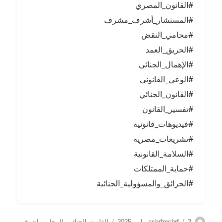
#القانون_المصري
#المستشار_أشرف_مشرف
#محامي_النقض
#الحريق_العمد
#الإهمال_الجنائي
#الوعي_القانوني
#القانون_الجنائي
#تفسير_القانون
#فيديوهات_قانونية
#تشريعات_مصرية
#السلامة_القانونية
#حماية_الممتلكات
#الحرائق_والمسؤولية_الجنائية
الكاتب
نُشرت
التصنيفات
2 مايو, 2025
ashrfmshrf
القانون الجنائي
,
المحامي اشرف