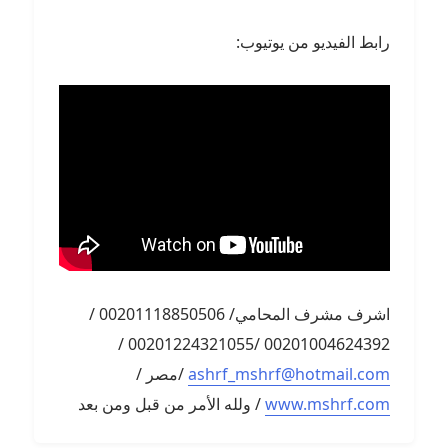
رابط الفيديو من يوتيوب:
اشرف مشرف المحامي/ 00201118850506 /
00201004624392 /00201224321055 /
ashrf_mshrf@hotmail.com
/مصر /
www.mshrf.com
/ ولله الأمر من قبل ومن بعد