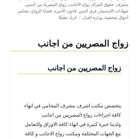
مشرف
,
حقوق المرأة
,
زواج الأجانب
,
زواج المصرية من أجنبي
,
شهادات الاستثمار
,
فرق السن
,
قانون الأسرة
,
قضايا الزواج
,
محامي
على
أحوال شخصية
,
وزارة العدل
اترك تعليقًا
الضوابط
القانونية
لفارق
زواج المصريين من اجانب
السن
في
زواج
الأجانب
زواج المصريين من اجانب
من
مصريات
–
رؤية
قانونية
مع
يتخصص مكتب اشرف مشرف المحامي في انهاء
المستشار
كافة اجراءات زواج المصريين من اجانب
أشرف
مشرف
ولدينا خبرة كبيرة في انهاء كافة الاوراق والتعامل
مع الجهات المختلفة ومكتب زواج الاجانب و كافة