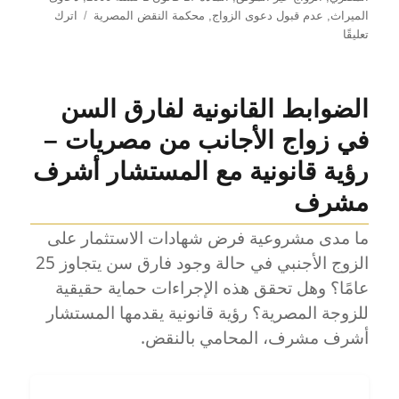
الميراث
,
عدم قبول دعوى الزواج
,
محكمة النقض المصرية
اترك
على
تعليقًا
عدم
قبول
دعوى
الضوابط القانونية لفارق السن
الميراث
عند
في زواج الأجانب من مصريات –
إنكار
الزواج
رؤية قانونية مع المستشار أشرف
العرفي
مشرف
غير
الموثق
ما مدى مشروعية فرض شهادات الاستثمار على
–
تطبيق
الزوج الأجنبي في حالة وجود فارق سن يتجاوز 25
حاسم
عامًا؟ وهل تحقق هذه الإجراءات حماية حقيقية
للمادة
للزوجة المصرية؟ رؤية قانونية يقدمها المستشار
17
من
أشرف مشرف، المحامي بالنقض.
قانون
الأحوال
الشخصية