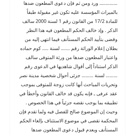
………….. ورد ومن ثم فإن دعوى المطعون ضدها
بالميراث المؤسسة عليه تكون غير مقبولة طبقاً
للمادة 17/2 من القانون رقم 1 لسنة 2000 سالف
الذكر . وإذ خالف الحكم المطعون فيه هذا النظر
وقضى بتأييد الحكم المستأنف فيما انتهى إليه من
بطلان إعلام الوراثة رقم ……. لسنة ….. كوم حماده
واعتبار المطعون ضدها من ورثة المتوفى سالف
الذكر استناداً إلى أقوال شاهديها في الدعوى رقم
……… لسنة ……… جزئى أحوال شخصية مدينة نصر
وتحريات المباحث أنها كانت زوجة للمتوفى بموجب
عقد عرفى ـ فإنه يكون قد خالف القانون وأخطأ في
تطبيقه بما يوجب نقضه جزئياً في هذا الخصوص .
وحيث إن الموضوع صالح للفصل فيه ولما تقدم فإن
المحكمة تقضى في موضوع الاستئناف بإلغاء الحكم
المستأنف وبعدم قبول دعوى المطعون ضدها