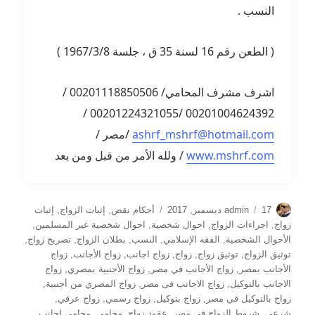
النسب .
( الطعن رقم 16 لسنة 35 ق ، جلسة 1967/3/8 )
اشرف مشرف المحامي/ 00201118850506 /
00201004624392 /00201224321055 /
ashrf_mshrf@hotmail.com
/مصر /
www.mshrf.com
/ ولله الأمر من قبل ومن بعد
الكاتب
نُشرت
التصنيفات
17 ديسمبر, 2017
admin
أحكام نقض
,
إثبات الزواج
,
إثبات
في
زواج
,
اجراءات الزواج
,
احوال شخصية
,
احوال شخصية غير المسلمين
,
الأحوال الشخصية
,
الفقه الإسلامي
,
النسب
,
بطلان الزواج
,
تصريح زواج
,
توثيق الزواج
,
توثيق زواج
,
زواج
,
زواج اجانب
,
زواج الأجانب
,
زواج
الأجانب بمصر
,
زواج الأجانب في مصر
,
زواج الأجنبية بمصري
,
زواج
الاجانب بالتوكيل
,
زواج الاجانب فى مصر
,
زواج المصري من أجنبية
,
زواج بالتوكيل في مصر
,
زواج بتوكيل
,
زواج رسمي
,
زواج عرفي
,
شرعي
,
شروط الزواج في مصر
,
عقود زواج
,
محامي
,
محامي اجانب
,