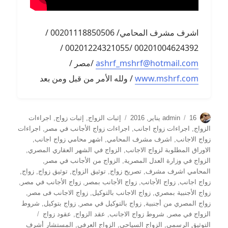
اشرف مشرف المحامي/ 00201118850506 /
00201004624392 /00201224321055 /
ashrf_mshrf@hotmail.com
/مصر /
www.mshrf.com
/ ولله الأمر من قبل ومن بعد
الكاتب
نُشرت
التصنيفات
16 يناير, 2016
admin
إثبات الزواج
,
إثبات زواج
,
اجراءات
في
الزواج
,
اجراءات زواج اجانب
,
اجراءات زواج الأجانب في مصر
,
اجراءات
زواج الاجانب
,
اشرف مشرف المحامي
,
اشهر محامي زواج اجانب
,
الاوراق المطلوبة لزواج الاجانب
,
الزواج في الشهر العقاري المصري
,
الزواج في وزارة العدل المصرية
,
الزواج من الأجانب في مصر
,
المحامي اشرف مشرف
,
تصريح زواج
,
توثيق الزواج
,
توثيق زواج
,
زواج
,
زواج اجانب
,
زواج الأجانب
,
زواج الأجانب بمصر
,
زواج الأجانب في مصر
,
زواج الأجنبية بمصري
,
زواج الاجانب بالتوكيل
,
زواج الاجانب فى مصر
,
زواج المصري من أجنبية
,
زواج بالتوكيل في مصر
,
زواج بتوكيل
,
شروط
الوسوم
الزواج في مصر
,
شروط زواج الاجانب
,
عقد الزواج
,
عقود زواج
التوثيق الرسمي
,
الزواج السياحي
,
الزواج العرفي
,
المستشار أشرف