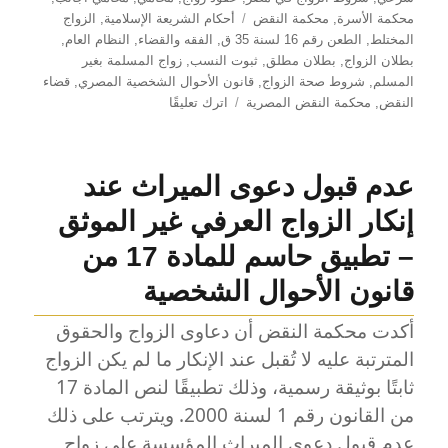
الوسوم
محكمة الأسرة
,
محكمة النقض
أحكام الشريعة الإسلامية
,
الزواج
المختلط
,
الطعن رقم 16 لسنة 35 ق
,
الفقه والقضاء
,
النظام العام
,
بطلان الزواج
,
بطلان مطلق
,
ثبوت النسب
,
زواج المسلمة بغير
المسلم
,
شروط صحة الزواج
,
قانون الأحوال الشخصية المصري
,
قضاء
على
النقض
,
محكمة النقض المصرية
اترك تعليقًا
بطلان
زواج
المسلمة
عدم قبول دعوى الميراث عند
من
غير
إنكار الزواج العرفي غير الموثق
المسلم
في
– تطبيق حاسم للمادة 17 من
قضاء
قانون الأحوال الشخصية
محكمة
النقض
أكدت محكمة النقض أن دعاوى الزواج والحقوق
وأثره
على
المترتبة عليه لا تُقبل عند الإنكار ما لم يكن الزواج
النسب
ثابتًا بوثيقة رسمية، وذلك تطبيقًا لنص المادة 17
من القانون رقم 1 لسنة 2000. ويترتب على ذلك
عدم قبول دعوى الميراث المؤسسة على زواج