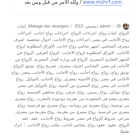
www.mshrf.com
/ ولله الأمر من قبل ومن بعد
الكاتب
نُشرت
التصنيفات
28 ديسمبر, 2013
admin
Mariage des etrangers
,
إثبات
في
الزواج
,
إثبات زواج
,
اجراءات الزواج
,
اجراءات زواج اجانب
,
اجراءات
زواج الأجانب في مصر
,
اجراءات زواج الاجانب
,
احوال شخصية
,
اشرف
مشرف المحامي
,
اشهر محامي زواج اجانب
,
الأوراق المطلوبة لزواج
الأجانب
,
الاوراق المطلوبة لزواج الاجانب
,
الزواج العرفي
,
الزواج في
الشهر العقاري المصري
,
الزواج في وزارة العدل المصرية
,
الزواج من
الأجانب في مصر
,
المحامي اشرف مشرف
,
تصريح زواج
,
توثيق الزواج
,
توثيق زواج
,
زواج
,
زواج اجانب
,
زواج الأجانب
,
زواج الأجانب بمصر
,
زواج
الأجانب في مصر
,
زواج الأجنبية بمصري
,
زواج الاجانب بالتوكيل
,
زواج
الاجانب فى مصر
,
زواج المصري من أجنبية
,
زواج بالتوكيل في مصر
,
زواج بتوكيل
,
زواج رسمي
,
زواج عرفي
,
زواج مختلفي الجنسية
,
زواج
مصرى مقيم فى السعودية من مغربية موجودة بالمغرب
,
زواج مصرى
من تونسية
,
زواج مصرى من رومانيه
,
زواج مصري مع فرنسية
,
زواج
مصري من فرنسية
,
زواج مصري من مغربية
,
زواج مغربية من مصري
,
شرعي
,
شروط الزواج في مصر
,
شروط زواج الاجانب
,
عقد
,
عقد
الزواج
,
عقود
,
عقود زواج
,
محامي اجانب
,
مكتب زواج الأجانب
اترك
على
تعليقًا
زواج