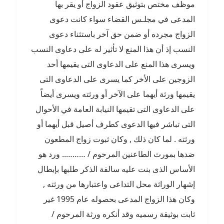
موظف مختص بتوثيق عقود الزواج أو يقر بها
المدعى في مجلـس القضاء سواء كانت دعوى
الزواج مجرده أو ضمن حق آخر باستثناء دعوى
النسب إذ أن هذا المنع لا تأثير له على دعاوى النسب
ويسرى هذا المنع على الدعاوى التى يقيمها أحد
الزوجين على الأخر كما يسرى على الدعاوى التى
يقيمها ورثة أيهما على الآخر أو ورثته ويسرى أيضاً
على الدعاوى التى تقيمها النيابة العامة في الأحوال
التى تباشر فيها الدعوى كطرف أصيل قبل أيهما أو
ورثته . لما كان ذلك , وكان ثبوت زواج المطعون
ضدها بمورث الطاعنين المرحوم / ……….. ورد هو
الأساس الذى بنت عليه سالفة الذكر طلبها بإبطال
إشهار الوراثة محل التداعى واعتبارها من ورثته ,
وكان هذا الزواج المدعى بحصوله عام 1995 غير
ثابت بوثيقة رسميه وقد أنكره ورثة المرحوم /