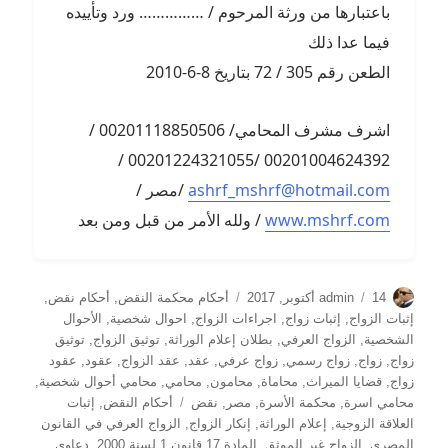
باعتبارها من ورثة المرحوم / …………… ورد وتأييده
فيما عدا ذلك
الطعن رقم 305 / 72 بتاريخ 8-6-2010
اشرف مشرف المحامي/ 00201118850506 /
00201004624392 /00201224321055 /
ashrf_mshrf@hotmail.com
/مصر /
www.mshrf.com
/ ولله الأمر من قبل ومن بعد
الكاتب
نُشرت
التصنيفات
14 أكتوبر, 2017
admin
أحكام محكمة النقض
,
أحكام نقض
,
في
إثبات الزواج
,
إثبات زواج
,
اجراءات الزواج
,
احوال شخصية
,
الأحوال
الشخصية
,
الزواج العرفي
,
بطلان إعلام الوراثة
,
توثيق الزواج
,
توثيق
زواج
,
زواج
,
زواج رسمي
,
زواج عرفي
,
عقد
,
عقد الزواج
,
عقود
,
عقود
زواج
,
قضايا الميراث
,
محاماة
,
محامون
,
محامي
,
محامي أحوال شخصية
,
الوسوم
محامي اسرة
,
محكمة الأسرة
,
مصر
,
نقض
أحكام النقض
,
إثبات
العلاقة الزوجية
,
إعلام الوراثة
,
إنكار الزواج
,
الزواج العرفي في القانون
المصري
,
الزواج غير الموثق
,
المادة 17 قانون 1 لسنة 2000
,
دعاوى