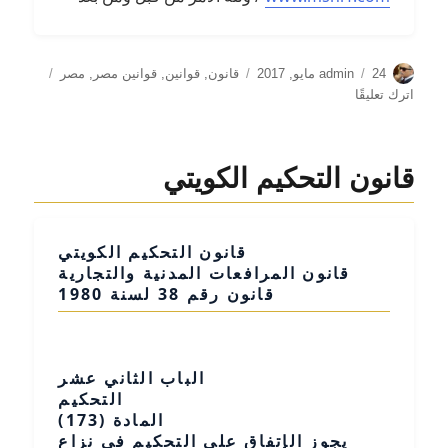
الكاتب
نُشرت
التصنيفات
24 مايو, 2017
admin
قانون
,
قوانين
,
قوانين مصر
,
مصر
في
على
اترك تعليقًا
قانون
تنظيم
زرع
قانون التحكيم الكويتي
الأعضاء
البشرية
المصري
قانون التحكيم الكويتي
قانون المرافعات المدنية والتجارية
قانون رقم 38 لسنة 1980
الباب الثاني عشر
التحكيم
المادة (173)
يجوز الإتفاق على التحكيم في نزاع