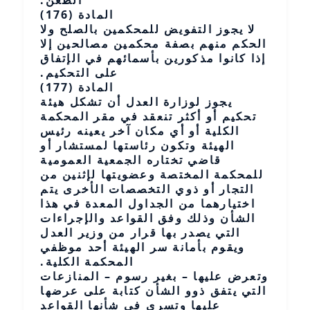
الطعن.
المادة (176)
لا يجوز التفويض للمحكمين بالصلح ولا
الحكم منهم بصفة محكمين مصالحين إلا
إذا كانوا مذكورين بأسمائهم في الإتفاق
على التحكيم.
المادة (177)
يجوز لوزارة العدل أن تشكل هيئة
تحكيم أو أكثر تنعقد في مقر المحكمة
الكلية أو أي مكان آخر يعينه رئيس
الهيئة وتكون رئاستها لمستشار أو
قاضي تختاره الجمعية العمومية
للمحكمة المختصة وعضويتها لإثنين من
التجار أو ذوي التخصصات الأخرى يتم
اختيارهما من الجداول المعدة في هذا
الشأن وذلك وفق القواعد والإجراءات
التي يصدر بها قرار من وزير العدل
ويقوم بأمانة سر الهيئة أحد موظفي
المحكمة الكلية.
وتعرض عليها – بغير رسوم – المنازعات
التي يتفق ذوو الشأن كتابة على عرضها
عليها وتسري في شأنها القواعد