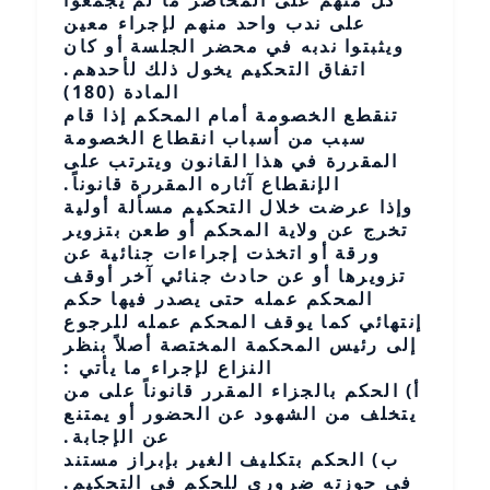
كل منهم على المحاضر ما لم يجمعوا
على ندب واحد منهم لإجراء معين
ويثبتوا ندبه في محضر الجلسة أو كان
اتفاق التحكيم يخول ذلك لأحدهم.
المادة (180)
تنقطع الخصومة أمام المحكم إذا قام
سبب من أسباب انقطاع الخصومة
المقررة في هذا القانون ويترتب على
الإنقطاع آثاره المقررة قانوناً.
وإذا عرضت خلال التحكيم مسألة أولية
تخرج عن ولاية المحكم أو طعن بتزوير
ورقة أو اتخذت إجراءات جنائية عن
تزويرها أو عن حادث جنائي آخر أوقف
المحكم عمله حتى يصدر فيها حكم
إنتهائي كما يوقف المحكم عمله للرجوع
إلى رئيس المحكمة المختصة أصلاً بنظر
النزاع لإجراء ما يأتي :
أ) الحكم بالجزاء المقرر قانوناً على من
يتخلف من الشهود عن الحضور أو يمتنع
عن الإجابة.
ب) الحكم بتكليف الغير بإبراز مستند
في حوزته ضروري للحكم في التحكيم.