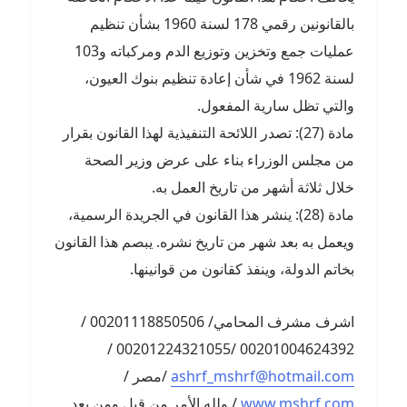
بالقانونين رقمي 178 لسنة 1960 بشأن تنظيم
عمليات جمع وتخزين وتوزيع الدم ومركباته و103
لسنة 1962 في شأن إعادة تنظيم بنوك العيون،
والتي تظل سارية المفعول.
مادة (27): تصدر اللائحة التنفيذية لهذا القانون بقرار
من مجلس الوزراء بناء على عرض وزير الصحة
خلال ثلاثة أشهر من تاريخ العمل به.
مادة (28): ينشر هذا القانون في الجريدة الرسمية،
ويعمل به بعد شهر من تاريخ نشره. يبصم هذا القانون
بخاتم الدولة، وينفذ كقانون من قوانينها.
اشرف مشرف المحامي/ 00201118850506 /
00201004624392 /00201224321055 /
ashrf_mshrf@hotmail.com
/مصر /
www.mshrf.com
/ ولله الأمر من قبل ومن بعد