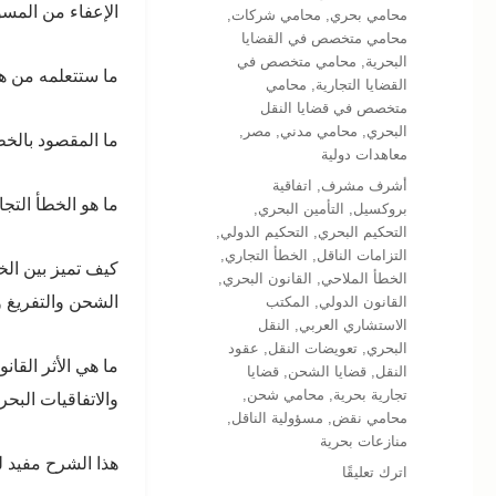
الإعفاء من المسؤ
محامي بحري
,
محامي شركات
,
محامي متخصص في القضايا
البحرية
,
محامي متخصص في
ما ستتعلمه من هذا
القضايا التجارية
,
محامي
متخصص في قضايا النقل
البحري
,
محامي مدني
,
مصر
,
ما المقصود بالخط
معاهدات دولية
الوسوم
أشرف مشرف
,
اتفاقية
ما هو الخطأ التجا
بروكسيل
,
التأمين البحري
,
التحكيم البحري
,
التحكيم الدولي
,
التزامات الناقل
,
الخطأ التجاري
,
كيف تميز بين الخ
الخطأ الملاحي
,
القانون البحري
,
الشحن والتفريغ و
القانون الدولي
,
المكتب
الاستشاري العربي
,
النقل
البحري
,
تعويضات النقل
,
عقود
ما هي الأثر القا
النقل
,
قضايا الشحن
,
قضايا
تجارية بحرية
,
محامي شحن
,
والاتفاقيات البحر
محامي نقض
,
مسؤولية الناقل
,
منازعات بحرية
هذا الشرح مفيد لل
على
اترك تعليقًا
المسؤولية