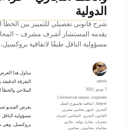
الدولية
شرح قانوني تفصيلي للتمييز بين الخطأ ا
يقدمه المستشار أشرف مشرف – المحامي 
مسؤولية الناقل طبقًا لاتفاقية بروكسيل،
يتناول هذا العر
التفرقة الدقيقة 
الكاتب
admin
نُشرت
الملاحي والخطأ ا
7 يونيو, 2022
في
التصنيفات
Commercial lawyer
,
corporate
lawyer
,
اتفاقية هامبورج للنقل
يعرض الفيديو شرحً
البحري
,
اشهر محامي مصري
,
مسؤولية الناقل ف
القانون البحري
,
المحامي اشرف
مشرف
,
تجارة دولية
,
تجاري
,
بروكسيل، وهي من
محاماة
,
محامون
,
محامي
,