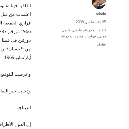
اتفاقية فينا لقان
اعتمدت من قبل ا
الكاتب
admin
نُشرت
25 أغسطس, 2008
في
التصنيفات
اتفاقيات دولية
,
قانون
,
قانون
دولي
,
قوانين
,
معاهدات دولية
على
تعليقين
اتفاقية
فينا
أيار/مايو 1969
لقانون
المعاهدات
وعرضت للتوقيع في 23 أيار/ما
الجزء
الأول
ودخلت حيز النفاذ في 27 كانون الثاني
الديباجة
إن الدول الأطراف 