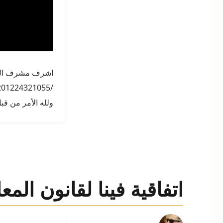
/00201224321055 /
ولله الأمر من قب
اتفاقية فينا لقانون الم