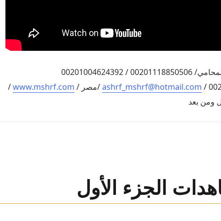
اشرف مشرف المحامي/ 00201118850506 / 00201004624392
ashrf_mshrf@hotmail.com
/مصر /
www.mshrf.com
/
ل ومن بعد
عاهدات الجزء الأول