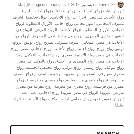
الكاتب
نُشرت
التصنيفات
28 ديسمبر, 2013
admin
Mariage des etrangers
,
إثبات
في
الزواج
,
إثبات زواج
,
اجراءات الزواج
,
اجراءات زواج اجانب
,
اجراءات
زواج الأجانب في مصر
,
اجراءات زواج الاجانب
,
احوال شخصية
,
اشرف
مشرف المحامي
,
اشهر محامي زواج اجانب
,
الأوراق المطلوبة لزواج
الأجانب
,
الاوراق المطلوبة لزواج الاجانب
,
الزواج العرفي
,
الزواج في
الشهر العقاري المصري
,
الزواج في وزارة العدل المصرية
,
الزواج من
الأجانب في مصر
,
المحامي اشرف مشرف
,
تصريح زواج
,
توثيق الزواج
,
توثيق زواج
,
زواج
,
زواج اجانب
,
زواج الأجانب
,
زواج الأجانب بمصر
,
زواج
الأجانب في مصر
,
زواج الأجنبية بمصري
,
زواج الاجانب بالتوكيل
,
زواج
الاجانب فى مصر
,
زواج المصري من أجنبية
,
زواج بالتوكيل في مصر
,
زواج بتوكيل
,
زواج رسمي
,
زواج عرفي
,
زواج مختلفي الجنسية
,
زواج
مصرى مقيم فى السعودية من مغربية موجودة بالمغرب
,
زواج مصرى
من تونسية
,
زواج مصرى من رومانيه
,
زواج مصري مع فرنسية
,
زواج
مصري من فرنسية
,
زواج مصري من مغربية
,
زواج مغربية من مصري
,
شرعي
,
شروط الزواج في مصر
,
شروط زواج الاجانب
,
عقد
,
عقد
الزواج
,
عقود
,
عقود زواج
,
محامي اجانب
,
مكتب زواج الأجانب
اترك
على
تعليقًا
زواج
المصريين
من
اجانب
SEARCH