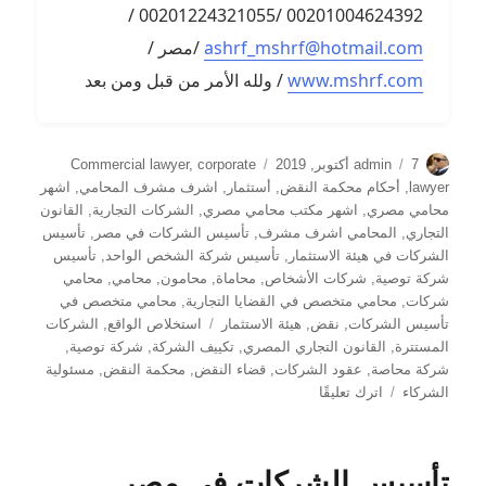
00201004624392 /00201224321055 /
ashrf_mshrf@hotmail.com
/مصر /
www.mshrf.com
/ ولله الأمر من قبل ومن بعد
الكاتب
نُشرت
التصنيفات
7 أكتوبر, 2019
admin
corporate
,
Commercial lawyer
في
lawyer
,
أحكام محكمة النقض
,
أستثمار
,
اشرف مشرف المحامي
,
اشهر
محامي مصري
,
اشهر مكتب محامي مصري
,
الشركات التجارية
,
القانون
التجاري
,
المحامي اشرف مشرف
,
تأسيس الشركات في مصر
,
تأسيس
الشركات في هيئة الاستثمار
,
تأسيس شركة الشخص الواحد
,
تأسيس
شركة توصية
,
شركات الأشخاص
,
محاماة
,
محامون
,
محامي
,
محامي
شركات
,
محامي متخصص في القضايا التجارية
,
محامي متخصص في
الوسوم
تأسيس الشركات
,
نقض
,
هيئة الاستثمار
استخلاص الواقع
,
الشركات
المستترة
,
القانون التجاري المصري
,
تكييف الشركة
,
شركة توصية
,
شركة محاصة
,
عقود الشركات
,
قضاء النقض
,
محكمة النقض
,
مسئولية
على
الشركاء
اترك تعليقًا
تمييز
شركة
المحاصة
تأسيس الشركات في مصر
عن