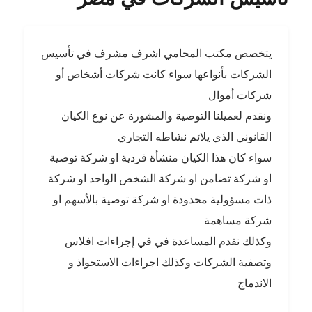
شركة
التوصية
في
يتخصص مكتب المحامي اشرف مشرف في تأسيس
قضاء
النقض
الشركات بأنواعها سواء كانت شركات أشخاص أو
–
شركات أموال
استخلاص
ونقدم لعميلنا التوصية والمشورة عن نوع الكيان
طبيعة
الشركة
القانوني الذي يلائم نشاطه التجاري
من
سواء كان هذا الكيان منشأة فردية او شركة توصية
واقع
التعامل
او شركة تضامن او شركة الشخص الواحد او شركة
الفعلي
ذات مسؤولية محدودة او شركة توصية بالأسهم او
شركة مساهمة
وكذلك نقدم المساعدة في في إجراءات افلاس
وتصفية الشركات وكذلك اجراءات الاستحواذ و
الاندماج