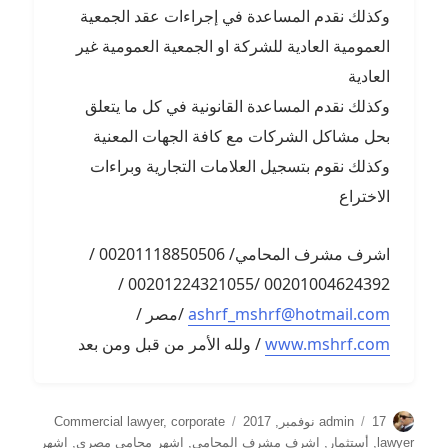
وكذلك نقدم المساعدة في إجراءات عقد الجمعية
العمومية العادية للشركة او الجمعية العمومية غير
العادية
وكذلك نقدم المساعدة القانونية في كل ما يتعلق
بحل مشاكل الشركات مع كافة الجهات المعنية
وكذلك نقوم بتسجيل العلامات التجارية وبراءات
الاختراع
اشرف مشرف المحامي/ 00201118850506 /
00201004624392 /00201224321055 /
ashrf_mshrf@hotmail.com
/مصر /
www.mshrf.com
/ ولله الأمر من قبل ومن بعد
الكاتب
نُشرت
التصنيفات
17 نوفمبر, 2017
admin
corporate
,
Commercial lawyer
في
lawyer
,
أستثمار
,
اشرف مشرف المحامي
,
اشهر محامي مصري
,
اشهر