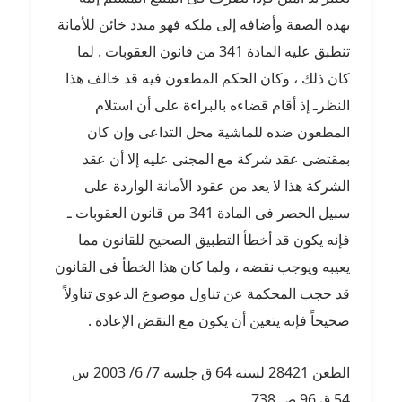
بهذه الصفة وأضافه إلى ملكه فهو مبدد خائن للأمانة
تنطبق عليه المادة 341 من قانون العقوبات . لما
كان ذلك ، وكان الحكم المطعون فيه قد خالف هذا
النظرـ إذ أقام قضاءه بالبراءة على أن استلام
المطعون ضده للماشية محل التداعى وإن كان
بمقتضى عقد شركة مع المجنى عليه إلا أن عقد
الشركة هذا لا يعد من عقود الأمانة الواردة على
سبيل الحصر فى المادة 341 من قانون العقوبات ـ
فإنه يكون قد أخطأ التطبيق الصحيح للقانون مما
يعيبه ويوجب نقضه ، ولما كان هذا الخطأ فى القانون
قد حجب المحكمة عن تناول موضوع الدعوى تناولاً
صحيحاً فإنه يتعين أن يكون مع النقض الإعادة .
الطعن 28421 لسنة 64 ق جلسة 7/ 6/ 2003 س
54 ق 96 ص 738