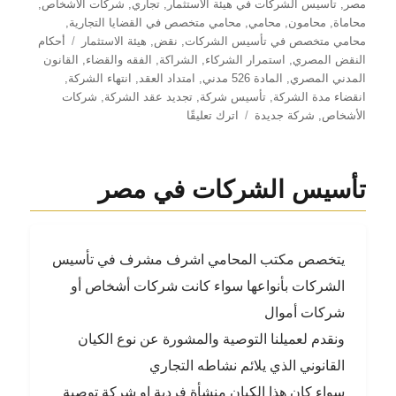
مصر
,
تأسيس الشركات في هيئة الاستثمار
,
تجاري
,
شركات الأشخاص
,
محاماة
,
محامون
,
محامي
,
محامي متخصص في القضايا التجارية
,
الوسوم
محامي متخصص في تأسيس الشركات
,
نقض
,
هيئة الاستثمار
أحكام
النقض المصري
,
استمرار الشركاء
,
الشراكة
,
الفقه والقضاء
,
القانون
المدني المصري
,
المادة 526 مدني
,
امتداد العقد
,
انتهاء الشركة
,
انقضاء مدة الشركة
,
تأسيس شركة
,
تجديد عقد الشركة
,
شركات
على
الأشخاص
,
شركة جديدة
اترك تعليقًا
انتهاء
شركة
الأشخاص
تأسيس الشركات في مصر
بانقضاء
مدتها
واستمرار
النشاط:
يتخصص مكتب المحامي اشرف مشرف في تأسيس
هل
نحن
الشركات بأنواعها سواء كانت شركات أشخاص أو
أمام
شركات أموال
امتداد
ونقدم لعميلنا التوصية والمشورة عن نوع الكيان
أم
شركة
القانوني الذي يلائم نشاطه التجاري
جديدة؟
سواء كان هذا الكيان منشأة فردية او شركة توصية