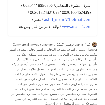
اشرف مشرف المحامي/ 00201118850506 /
00201004624392 /00201224321055 /
ashrf_mshrf@hotmail.com
/مصر /
www.mshrf.com
/ ولله الأمر من قبل ومن بعد
الكاتب
نُشرت
التصنيفات
17 نوفمبر, 2017
admin
corporate
,
Commercial lawyer
في
lawyer
,
أستثمار
,
اشرف مشرف المحامي
,
اشهر محامي مصري
,
اشهر
مكتب محامي مصري
,
المحامي اشرف مشرف
,
الملكية الفكرية
,
تأسيس الشركات في مصر
,
تأسيس الشركات في هيئة الاستثمار
,
تأسيس شركة الشخص الواحد
,
تأسيس شركة توصية
,
تأسيس شركة
مساهمة
,
تجاري
,
تسجيل براءات اختراع
,
تسجيل علامات تجارية
,
تسجيل علامة تجارية في مصر
,
شروط تسجيل علامة تجارية
,
فئات
العلامات التجارية
,
فئات تسجيل العلامات التجارية فى مصر
,
قضاء
تجاري
,
قضايا تجارية
,
محاماة
,
محامون
,
محامي
,
محامي شركات
,
محامي متخصص في القضايا التجارية
,
محامي متخصص في الملكية
الفكرية
,
محامي متخصص في تأسيس الشركات
,
محامي متخصص في
تسجيل علامات تجارية
,
مكاتب تسجيل العلامات التجارية في مصر
,
على
ملكية فكرية
,
هيئة الاستثمار
اترك تعليقًا