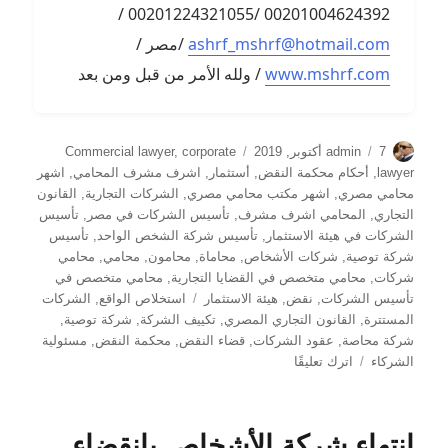
00201004624392 /00201224321055 /
ashrf_mshrf@hotmail.com
/مصر /
www.mshrf.com
/ ولله الأمر من قبل ومن بعد
الكاتب
نُشرت
التصنيفات
7 أكتوبر, 2019
admin
corporate
,
Commercial lawyer
في
lawyer
,
أحكام محكمة النقض
,
أستثمار
,
اشرف مشرف المحامي
,
اشهر
محامي مصري
,
اشهر مكتب محامي مصري
,
الشركات التجارية
,
القانون
التجاري
,
المحامي اشرف مشرف
,
تأسيس الشركات في مصر
,
تأسيس
الشركات في هيئة الاستثمار
,
تأسيس شركة الشخص الواحد
,
تأسيس
شركة توصية
,
شركات الأشخاص
,
محاماة
,
محامون
,
محامي
,
محامي
شركات
,
محامي متخصص في القضايا التجارية
,
محامي متخصص في
الوسوم
تأسيس الشركات
,
نقض
,
هيئة الاستثمار
استخلاص الواقع
,
الشركات
المستترة
,
القانون التجاري المصري
,
تكييف الشركة
,
شركة توصية
,
شركة محاصة
,
عقود الشركات
,
قضاء النقض
,
محكمة النقض
,
مسئولية
على
الشركاء
اترك تعليقًا
تمييز
شركة
المحاصة
انتهاء شركة الأشخاص بانقضاء
عن