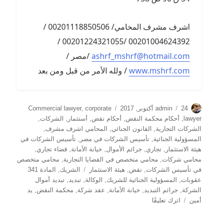
اشرف مشرف المحامي/ 00201118850506 /
00201004624392 /00201224321055 /
ashrf_mshrf@hotmail.com
/مصر /
www.mshrf.com
/ ولله الأمر من قبل ومن بعد
الكاتب
نُشرت
التصنيفات
24 أكتوبر, 2017
admin
corporate
,
Commercial lawyer
في
lawyer
,
أحكام محكمة النقض
,
أحكام نقض
,
أستثمار
,
الشركات
,
الشركات التجارية
,
القانون الجنائي
,
المحامي اشرف مشرف
,
المسؤولية الجنائية
,
تأسيس الشركات في مصر
,
تأسيس الشركات في
هيئة الاستثمار
,
تجاري
,
جرائم الأموال
,
خيانة الأمانة
,
قضاء تجاري
,
محامي شركات
,
محامي متخصص في القضايا التجارية
,
محامي متخصص
الوسوم
في تأسيس الشركات
,
نقض
,
هيئة الاستثمار
الشريك
,
المادة 341
عقوبات
,
المسؤولية الجنائية للشريك
,
الوكالة
,
تبديد
,
تبديد أموال
الشركة
,
جرائم التبديد
,
خيانة الأمانة
,
عقد شركة
,
محكمة النقض
,
يد
على
أمين
اترك تعليقًا
خيانة