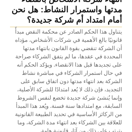
شركة
مدتها واستمرار النشاط: هل نحن
التوصية
في
أمام امتداد أم شركة جديدة؟
قضاء
النقض
يتناول هذا الحكم الصادر عن محكمة النقض مبدأً
–
قانونيًا بالغ الأهمية في شركات الأشخاص، مؤداه
استخلاص
أن الشركة تنقضي بقوة القانون بانتهاء مدتها
طبيعة
الشركة
المحددة في عقدها، ما لم يتفق الشركاء صراحة
من
على تجديدها قبل هذا الانقضاء. ويؤكد الحكم أنه
واقع
في حال استمرار الشركاء في مباشرة نشاط
التعامل
الفعلي
الشركة بعد انتهاء مدتها دون اتفاق سابق على
التجديد، فإن ذلك لا يُعد امتدادًا للشركة الأصلية،
وإنما يُنشئ شركة جديدة تخضع لنفس الشروط
السابقة، مع امتدادها سنة فسنة. ويُعد هذا المبدأ
من الركائز الأساسية في تحديد الطبيعة القانونية
للعلاقة بين الشركاء بعد انتهاء مدة الشركة، وما
يترتب على ذلك من آثار قانونية هامة.