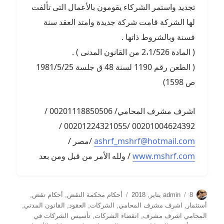
تجديد واستمر الشركاء يقومون بالأعمال التى تألفت
لها الشركة قامت شركة جديدة وامتد العقد سنة
فسنة وبالشروط ذاتها .
( المادة 2،1/526 من القانون المدنى ) .
( الطعن رقم 1190 لسنة 48 ق جلسة 1981/5/25
ص 1598)
اشرف مشرف المحامي/ 00201118850506 /
00201004624392 /00201224321055 /
ashrf_mshrf@hotmail.com
/مصر /
www.mshrf.com
/ ولله الأمر من قبل ومن بعد
الكاتب
نُشرت
التصنيفات
8 يناير, 2018
admin
أحكام محكمة النقض
,
أحكام نقض
,
في
أستثمار
,
اشرف مشرف المحامي
,
الشركات
,
العقود
,
القانون المدني
,
المحامي اشرف مشرف
,
انقضاء الشركات
,
تأسيس الشركات في