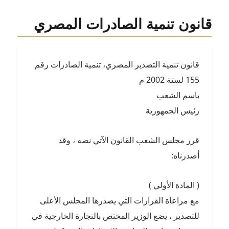
الأمانة
في
قانون تنمية الصادرات المصري
أموال
الشركات:
متى
يُسأل
قانون تنمية التصدير المصري، تنمية الصادرات رقم
الشريك
جنائيًا
155 لسنة 2002 م
عن
باسم الشعب
التبديد؟
رئيس الجمهورية
قرر مجلس الشعب القانون الآتي نصه ، وقد
أصدرناه:
( المادة الأولي )
مع مراعاة القرارات التي يصدرها المجلس الأعلى
للتصدير ، يضع الوزير المختص بالتجارة الخارجية في