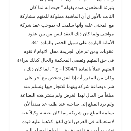
بتبرئة المطعون ضده بقوله ” حيث إنه لما كان
الثابت بالأوراق أن الماشية مملوكة للمتهم مشاركة
مع المجنى عليه وأنها سلمت له بموجب عقد شركة
مواشى ولما كان ذلك العقد ليس من بين عقود
الأمانة الواردة على سبيل الحصر بالمادة 341
عقوبات ومن ثم فإن الجريمة محل الاتهام لا تقوم
فى حق المتهم وتقضى المحكمة والحال كذلك ببراءة
المتهم عملاً بالمادة 304/1 أ – ج ” . لما كان ذلك ،
وكان من المقرر أنه إذا اتفق شخص مع آخر على
شراء بضاعة شركة بينهما للاتجار فيها وتسلم منه
مبلغاً من المال لهذا الغرض ولم يشتر هذه البضاعة
ولم يرد المبلغ إلى صاحبه عند طلبه عد مبدداً لأن
تسلمه المبلغ من شريكه إنما كان بصفته وكيلاً عنه
لاستعماله فى الغرض الذى اتفق كلاهما عليه فيده
تعتبر يد أمين فإذا تصرف فى المبلغ المسلم إليه