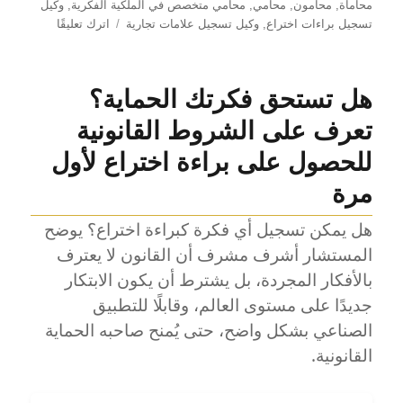
محاماة
,
محامون
,
محامي
,
محامي متخصص في الملكية الفكرية
,
وكيل
على
تسجيل براءات اختراع
,
وكيل تسجيل علامات تجارية
اترك تعليقًا
لقاء
تلفزيوني
مع
هل تستحق فكرتك الحماية؟
المحامي
اشرف
تعرف على الشروط القانونية
مشرف
للحصول على براءة اختراع لأول
عن
حق
مرة
المؤلف
والحقوق
هل يمكن تسجيل أي فكرة كبراءة اختراع؟ يوضح
المجاورة
المستشار أشرف مشرف أن القانون لا يعترف
للمؤلف
بالأفكار المجردة، بل يشترط أن يكون الابتكار
جديدًا على مستوى العالم، وقابلًا للتطبيق
الصناعي بشكل واضح، حتى يُمنح صاحبه الحماية
القانونية.