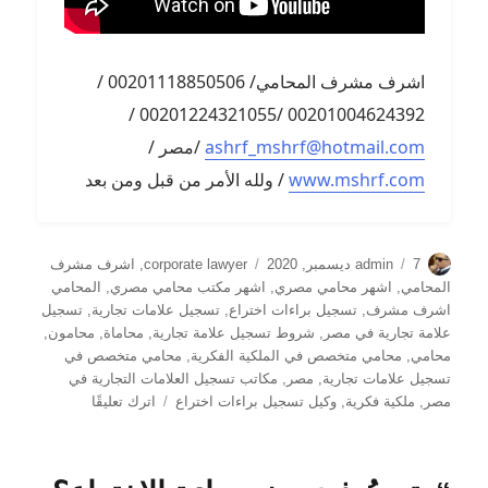
اشرف مشرف المحامي/ 00201118850506 /
00201004624392 /00201224321055 /
ashrf_mshrf@hotmail.com
/مصر /
www.mshrf.com
/ ولله الأمر من قبل ومن بعد
الكاتب
نُشرت
التصنيفات
7 ديسمبر, 2020
admin
corporate lawyer
,
اشرف مشرف
في
المحامي
,
اشهر محامي مصري
,
اشهر مكتب محامي مصري
,
المحامي
اشرف مشرف
,
تسجيل براءات اختراع
,
تسجيل علامات تجارية
,
تسجيل
علامة تجارية في مصر
,
شروط تسجيل علامة تجارية
,
محاماة
,
محامون
,
محامي
,
محامي متخصص في الملكية الفكرية
,
محامي متخصص في
تسجيل علامات تجارية
,
مصر
,
مكاتب تسجيل العلامات التجارية في
على
مصر
,
ملكية فكرية
,
وكيل تسجيل براءات اختراع
اترك تعليقًا
هل
تستحق
فكرتك