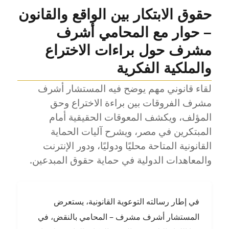
منح
حقوق الابتكار بين الواقع والقانون
براءة
الاختراع؟
– حوار مع المحامي أشرف
القيود
القانونية
مشرف حول براءات الاختراع
رغم
والملكية الفكرية
استيفاء
الشروط”
لقاء قانوني مهم يوضح فيه المستشار أشرف
مشرف الفروقات بين براءة الاختراع وحق
المؤلف، ويكشف المعوقات الحقيقية أمام
المبتكرين في مصر، ويشرح آليات الحماية
القانونية المتاحة محليًا ودوليًا، ودور الإنترنت
والمعاهدات الدولية في حماية حقوق المبدعين.
في إطار رسالته التوعوية القانونية، يستعرض
المستشار أشرف مشرف – المحامي بالنقض، في