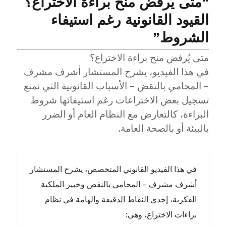
“متى يُرفض منح براءة الاختراع؟
الحماية؟
تعرف
القيود القانونية رغم استيفاء
على
الشروط”
الشروط
القانونية
متى يُرفض منح براءة الاختراع؟
للحصول
على
في هذا الفيديو، يشرح المستشار أشرف مشرف
براءة
– المحامي بالنقض – الأسباب القانونية التي تمنع
اختراع
لأول
تسجيل بعض الاختراعات رغم استيفائها شروط
مرة
البراءة، كالتعارض مع النظام العام أو الضرر
بالبيئة أو بالصحة العامة.
في هذا الفيديو القانوني المتخصص، يشرح المستشار
أشرف مشرف – المحامي بالنقض وخبير الملكية
الفكرية، إحدى النقاط الدقيقة والهامة في نظام
براءات الاختراع، وهي: