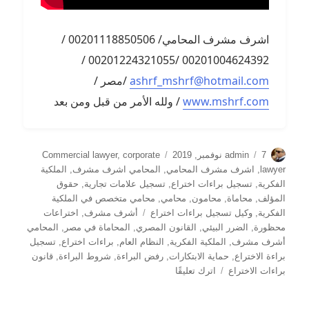
اشرف مشرف المحامي/ 00201118850506 /
00201004624392 /00201224321055 /
ashrf_mshrf@hotmail.com
/مصر /
www.mshrf.com
/ ولله الأمر من قبل ومن بعد
الكاتب
نُشرت
التصنيفات
7 نوفمبر, 2019
admin
corporate
,
Commercial lawyer
في
lawyer
,
اشرف مشرف المحامي
,
المحامي اشرف مشرف
,
الملكية
الفكرية
,
تسجيل براءات اختراع
,
تسجيل علامات تجارية
,
حقوق
المؤلف
,
محاماة
,
محامون
,
محامي
,
محامي متخصص في الملكية
الوسوم
الفكرية
,
وكيل تسجيل براءات اختراع
أشرف مشرف
,
اختراعات
محظورة
,
الضرر البيئي
,
القانون المصري
,
المحاماة في مصر
,
المحامي
أشرف مشرف
,
الملكية الفكرية
,
النظام العام
,
براءات اختراع
,
تسجيل
براءة الاختراع
,
حماية الابتكارات
,
رفض البراءة
,
شروط البراءة
,
قانون
على
براءات الاختراع
اترك تعليقًا
“متى
يُرفض