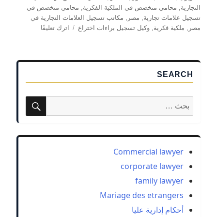
التجارية
,
محامي متخصص في الملكية الفكرية
,
محامي متخصص في
تسجيل علامات تجارية
,
مصر
,
مكاتب تسجيل العلامات التجارية في
على
مصر
,
ملكية فكرية
,
وكيل تسجيل براءات اختراع
اترك تعليقًا
حقوق
الابتكار
بين
الواقع
SEARCH
والقانون
–
حوار
بحث
البحث
مع
عن:
المحامي
أشرف
مشرف
حول
Commercial lawyer
براءات
corporate lawyer
الاختراع
family lawyer
والملكية
الفكرية
Mariage des etrangers
أحكام إدارية عليا