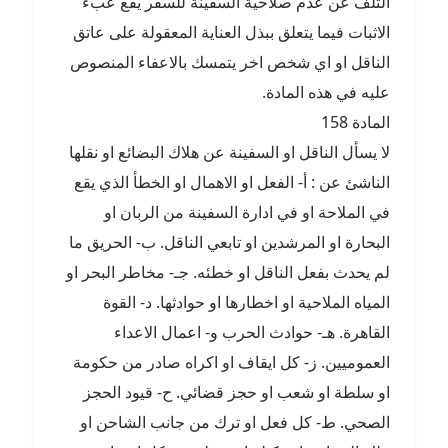
التلف عن عدم صلاحية السفينة للسفر يقع عبء
الاثبات فيما يتعلق ببذل العناية المعقولة على عاتق
الناقل او اي شخص اخر يتمسك بالاعفاء المنصوص
عليه في هذه المادة.
المادة 158
لا يسأل الناقل او السفينة عن هلاك البضائع او نقلها
الناشئ عن : أ- الفعل او الاهمال او الخطأ الذي يقع
في الملاحة او في ادارة السفينة من الربان او
البحارة او المرشدين او تابعي الناقل. ب- الحريق ما
لم يحدث بفعل الناقل او خطئه. جـ- مخاطر البحر او
المياه الملاحية او اخطارها او حوادثها. د- القوة
القاهرة. هـ- حوادث الحرب و- اعمال الاعداء
العموميين. ز- كل ايقاف او اكراه صادر من حكومة
او سلطة او شعب او حجز قضائي. ح- قيود الحجز
الصحي. ط- كل فعل او ترك من جانب الشاحن او