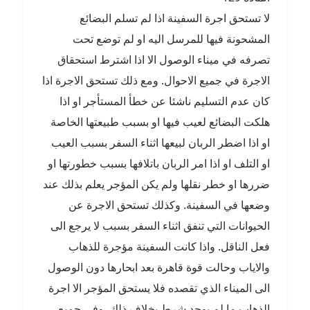
لا تستحق اجرة السفينة اذا لم تسلم البضائع
المشحونة فيها للمرسل اليه او لم توضع تحت
تصرفه في ميناء الوصول الا اذا اشترط استحقاق
الاجرة في جميع الاحوال. ومع ذلك تستحق الاجرة اذا
كان عدم التسليم ناشئا عن خطأ المستأجر او اذا
هلكت البضائع لعيب فيها او بسبب طبيعتها الخاصة
او اذا اضطر الربان لبيعها اثناء السفر بسبب العيب
او التلف او اذا امر الربان باتلافها بسبب خطورتها او
ضررها او خطر نقلها ولم يكن المؤجر يعلم بذلك عند
وضعها في السفينة. وكذلك تستحق الاجرة عن
الحيوانات التي تنفق اثناء السفر بسبب لا يرجع الى
فعل الناقل. واذا كانت السفينة مؤجرة للذهاب
والاياب وحالت قوة قاهرة بعد ابحارها دون الوصول
الى الميناء الذي تقصده فلا يستحق المؤجر الا اجرة
الذهاب ما لم يوجد شرط بخلاف ذلك. وفي جميع