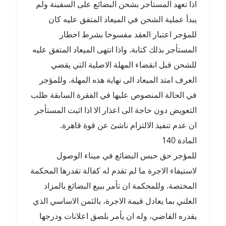
اذا تعهد المستأجر بشحن البضائع على السفينة ولم
يبدأ عملية الشحن في الميعاد المتفق عليه كان
للمؤجر اعتبار العقد مفسوخا بشرط اخطار
المستأجر بذلك كتابة. واذا انتهى الميعاد المتفق عليه
للشحن قبل انقضاء المهلة الاصلية التي يقضي
العرف امتد الميعاد الى نهاية هذه المهلة. وللمؤجر
في الحالة المنصوص عليها في الفقرة السابقة طلب
التعويض دون حاجة الى اعذار الا اذا اثبت المستأجر
ان عدم تنفيذ الالتزام ناشئ عن قوة قاهرة.
المادة 140
للمؤجر حق حبس البضائع في ميناء الوصول
لاستيفاء الاجرة ما لم تقدم له كفالة تقدرها المحكمة
المختصة. وللمحكمة ان تأمر ببيع البضائع بالمزاد
العلني بما يعادل قيمة الاجرة، بالثمن الاساسي الذي
يقدره القاضي، وله ان يأمر بلصق اعلانات ودرجها