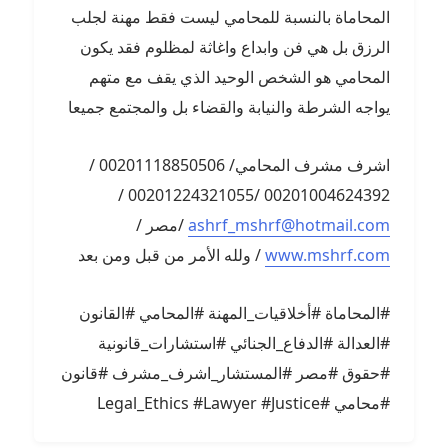
المحاماة بالنسبة للمحامي ليست فقط مهنة لجلب
الرزق بل هي فن وابداع واغاثة لمظلوم فقد يكون
المحامي هو الشخص الوحيد الذي يقف مع متهم
يواجه الشرطة والنيابة والقضاء بل والمجتمع جميعا
اشرف مشرف المحامي/ 00201118850506 /
00201004624392 /00201224321055 /
ashrf_mshrf@hotmail.com
/مصر /
www.mshrf.com
/ ولله الأمر من قبل ومن بعد
#المحاماة #أخلاقيات_المهنة #المحامي #القانون
#العدالة #الدفاع_الجنائي #استشارات_قانونية
#حقوق #مصر #المستشار_اشرف_مشرف #قانون
#محامي #Legal_Ethics #Lawyer #Justice