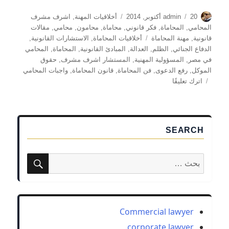
الكاتب
نُشرت
التصنيفات
20 أكتوبر, 2014
admin
أخلاقيات المهنة
,
اشرف مشرف
في
المحامي
,
المحاماة
,
فكر قانوني
,
محاماة
,
محامون
,
محامي
,
مقالات
الوسوم
قانونية
,
مهنة المحاماة
أخلاقيات المحاماة
,
الاستشارات القانونية
,
الدفاع الجنائي
,
الظلم
,
العدالة
,
المبادئ القانونية
,
المحاماة
,
المحامي
في مصر
,
المسؤولية المهنية
,
المستشار اشرف مشرف
,
حقوق
الموكل
,
رفع الدعوى
,
فن المحاماة
,
قانون المحاماة
,
واجبات المحامي
على
اترك تعليقًا
فلسفة
المحاماة
بين
الرسالة
SEARCH
والمهنة
–
رؤية
بحث
البحث
المستشار
عن:
أشرف
مشرف
Commercial lawyer
corporate lawyer